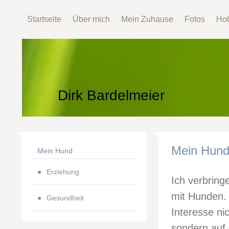
Startseite
Über mich
Mein Zuhause
Fotos
Ho
Dirk Bardelmeier
Mein Hun
Mein Hund
Erziehung
Ich verbring
mit Hunden.
Gesundheit
Interesse ni
sondern auf