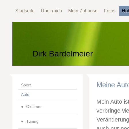
Startseite
Über mich
Mein Zuhause
Fotos
Ho
Dirk Bardelmeier
Meine Auto
Sport
Auto
Mein Auto is
Oldtimer
verbringe vi
Veränderung
Tuning
auch nur no